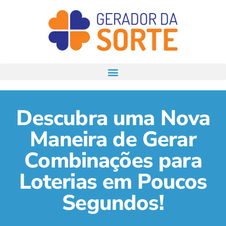
Descubra uma Nova
Maneira de Gerar
Combinações para
Loterias em Poucos
Segundos!