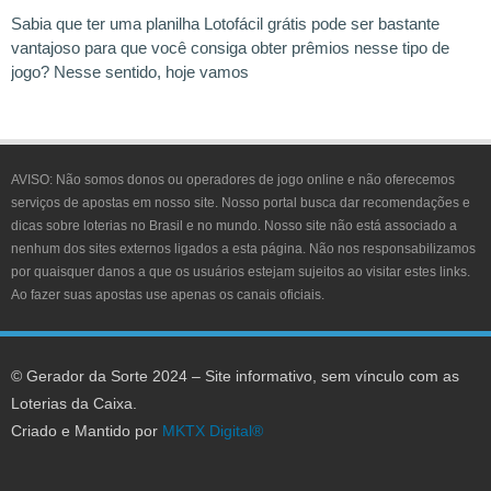
Sabia que ter uma planilha Lotofácil grátis pode ser bastante
vantajoso para que você consiga obter prêmios nesse tipo de
jogo? Nesse sentido, hoje vamos
AVISO:
Não somos donos ou operadores de jogo online e não oferecemos
serviços de apostas em nosso site. Nosso portal busca dar recomendações e
dicas sobre loterias no Brasil e no mundo. Nosso site não está associado a
nenhum dos sites externos ligados a esta página. Não nos responsabilizamos
por quaisquer danos a que os usuários estejam sujeitos ao visitar estes links.
Ao fazer suas apostas use apenas os canais oficiais.
© Gerador da Sorte 2024 – Site informativo, sem vínculo com as
Loterias da Caixa.
Criado e Mantido por
MKTX Digital®