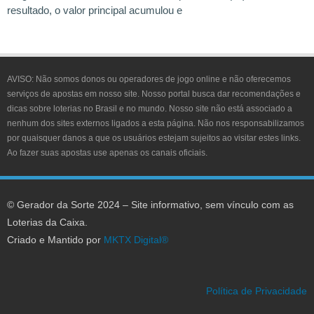
resultado, o valor principal acumulou e
AVISO:
Não somos donos ou operadores de jogo online e não oferecemos
serviços de apostas em nosso site. Nosso portal busca dar recomendações e
dicas sobre loterias no Brasil e no mundo. Nosso site não está associado a
nenhum dos sites externos ligados a esta página. Não nos responsabilizamos
por quaisquer danos a que os usuários estejam sujeitos ao visitar estes links.
Ao fazer suas apostas use apenas os canais oficiais.
© Gerador da Sorte 2024 – Site informativo, sem vínculo com as
Loterias da Caixa.
Criado e Mantido por
MKTX Digital®
Política de Privacidade