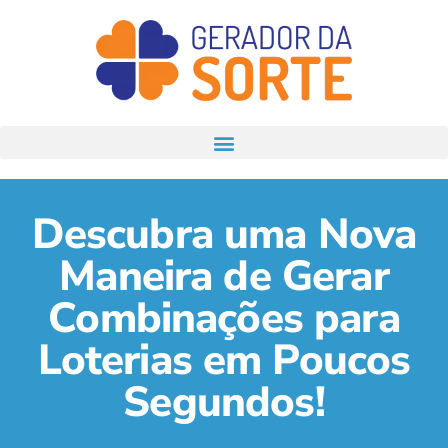
Descubra uma Nova
Maneira de Gerar
Combinações para
Loterias em Poucos
Segundos!