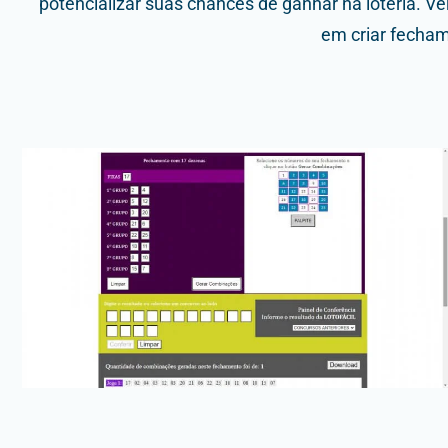
potencializar suas chances de ganhar na loteria. 
em criar fechame