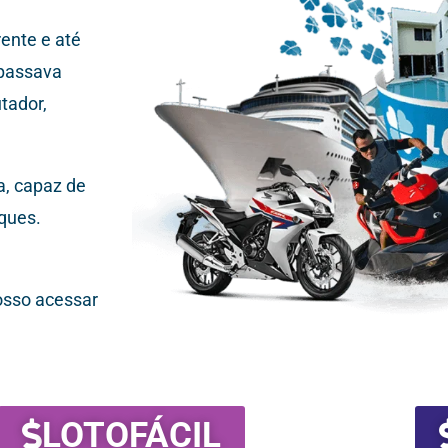
ente e até
 passava
tador,
a, capaz de
ques.
osso acessar
LOTOFÁCIL