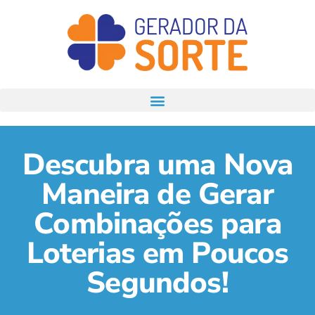
Descubra uma Nova
Maneira de Gerar
Combinações para
Loterias em Poucos
Segundos!