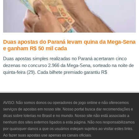
Duas apostas do Paraná levam quina da Mega-Sena
e ganham R$ 50 mil cada
Duas apostas simples realizadas no Paraná acertaram cinco
dezenas no concurso 2.966 da Mega-Sena, sorteado na noite de
quinta-feira (29). Cada bilhete premiado garantiu R$
AVISO:
Não somos donos ou operadores de jogo online e não oferecemos
serviços de apostas em nosso site. Nosso portal busca dar recomendações e
dicas sobre loterias no Brasil e no mundo. Nosso site não está associado a
nenhum dos sites externos ligados a esta página. Não nos responsabilizamos
por quaisquer danos a que os usuários estejam sujeitos ao visitar estes links.
Ao fazer suas apostas use apenas os canais oficiais.