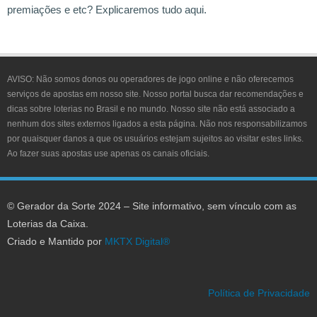
premiações e etc? Explicaremos tudo aqui.
AVISO:
Não somos donos ou operadores de jogo online e não oferecemos
serviços de apostas em nosso site. Nosso portal busca dar recomendações e
dicas sobre loterias no Brasil e no mundo. Nosso site não está associado a
nenhum dos sites externos ligados a esta página. Não nos responsabilizamos
por quaisquer danos a que os usuários estejam sujeitos ao visitar estes links.
Ao fazer suas apostas use apenas os canais oficiais.
© Gerador da Sorte 2024 – Site informativo, sem vínculo com as
Loterias da Caixa.
Criado e Mantido por
MKTX Digital®
Política de Privacidade