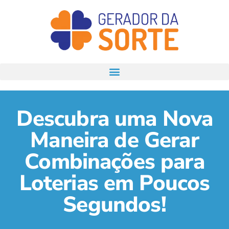
Descubra uma Nova
Maneira de Gerar
Combinações para
Loterias em Poucos
Segundos!