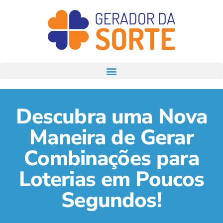
Descubra uma Nova
Maneira de Gerar
Combinações para
Loterias em Poucos
Segundos!