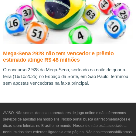
Mega-Sena 2928 não tem vencedor e prêmio
estimado atinge R$ 48 milhões
O concurso 2.928 da Mega-Sena, sorteado na noite de quarta-
feira (16/10/2025) no Espaço da Sorte, em São Paulo, terminou
sem apostas vencedoras na faixa principal.
AVISO:
Não somos donos ou operadores de jogo online e não oferecemos
serviços de apostas em nosso site. Nosso portal busca dar recomendações e
dicas sobre loterias no Brasil e no mundo. Nosso site não está associado a
nenhum dos sites externos ligados a esta página. Não nos responsabilizamos