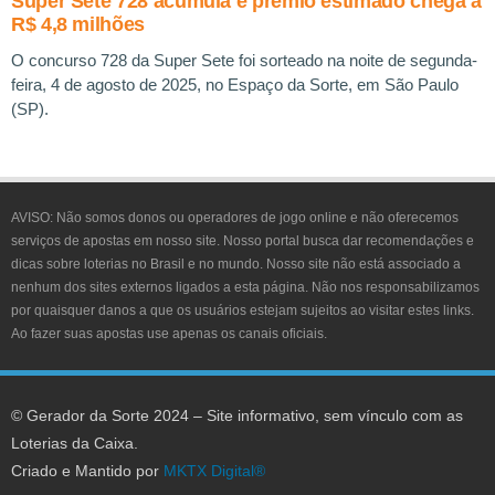
Super Sete 728 acumula e prêmio estimado chega a
R$ 4,8 milhões
O concurso 728 da Super Sete foi sorteado na noite de segunda-
feira, 4 de agosto de 2025, no Espaço da Sorte, em São Paulo
(SP).
AVISO:
Não somos donos ou operadores de jogo online e não oferecemos
serviços de apostas em nosso site. Nosso portal busca dar recomendações e
dicas sobre loterias no Brasil e no mundo. Nosso site não está associado a
nenhum dos sites externos ligados a esta página. Não nos responsabilizamos
por quaisquer danos a que os usuários estejam sujeitos ao visitar estes links.
Ao fazer suas apostas use apenas os canais oficiais.
© Gerador da Sorte 2024 – Site informativo, sem vínculo com as
Loterias da Caixa.
Criado e Mantido por
MKTX Digital®