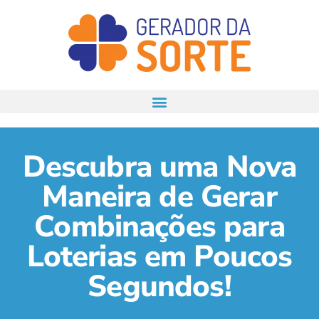
Descubra uma Nova
Maneira de Gerar
Combinações para
Loterias em Poucos
Segundos!