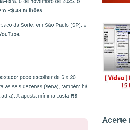
ta-feira, 6 de novembro de 2025, o
 em
R$ 48 milhões
.
Espaço da Sorte, em São Paulo (SP), e
 YouTube.
ostador pode escolher de 6 a 20
ta as seis dezenas (sena), também há
quadra). A aposta mínima custa
R$
Acerte 