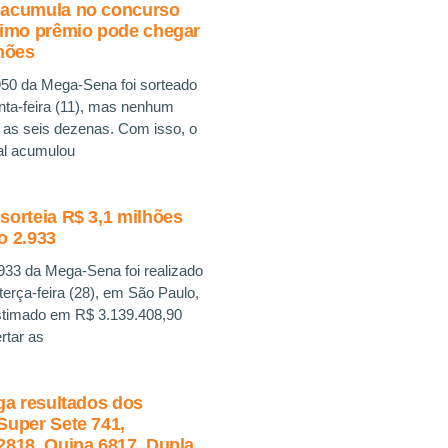
acumula no concurso
ximo prêmio pode chegar
hões
50 da Mega-Sena foi sorteado
inta-feira (11), mas nenhum
u as seis dezenas. Com isso, o
al acumulou
orteia R$ 3,1 milhões
o 2.933
933 da Mega-Sena foi realizado
 terça-feira (28), em São Paulo,
timado em R$ 3.139.408,90
rtar as
ga resultados dos
Super Sete 741,
2818, Quina 6817, Dupla