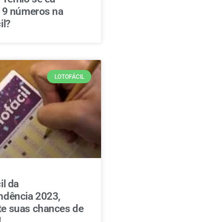
r 9 números na
il?
LOTOFÁCIL
il da
ndência 2023,
e suas chances de
!