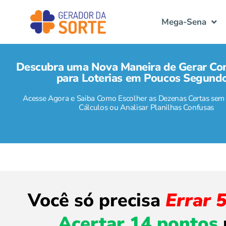
Mega-Sena
Descubra uma Nova Maneira de Gerar Co
para Loterias em Poucos Segundo
Acesse Agora e Saiba Como Escolher as Dezenas Certas sem 
Cálculos ou Analisar Planilhas Confusas
Você só precisa
Errar 
Acertar 14 pontos