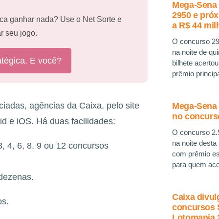
Mega-Sena 
2950 e pró
ca ganhar nada? Use o Net Sorte e
a R$ 44 mil
r seu jogo.
O concurso 29
na noite de qu
atégica. E você?
bilhete acerto
prêmio princip
ciadas, agências da Caixa, pelo site
Mega-Sena s
no concurs
id e iOS. Há duas facilidades:
O concurso 2.
na noite desta
 4, 6, 8, 9 ou 12 concursos
com prêmio es
para quem ace
 dezenas.
Caixa divul
os.
concursos 
Lotomania 