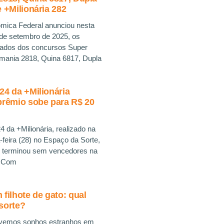
 +Milionária 282
mica Federal anunciou nesta
3 de setembro de 2025, os
ados dos concursos Super
omania 2818, Quina 6817, Dupla
4 da +Milionária
prêmio sobe para R$ 20
 da +Milionária, realizado na
a-feira (28) no Espaço da Sorte,
 terminou sem vencedores na
l. Com
filhote de gato: qual
sorte?
tivemos sonhos estranhos em