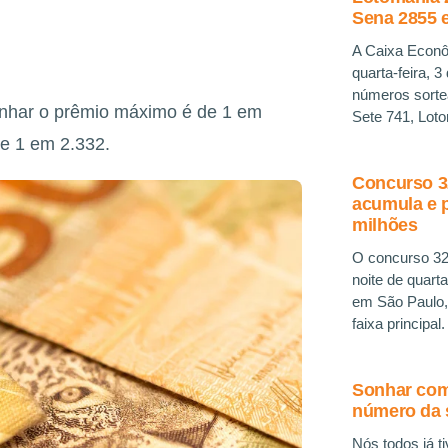
Sena 2855 e
A Caixa Econô
quarta-feira, 
números sorte
nhar o prêmio máximo é de 1 em
Sete 741, Lot
de 1 em 2.332.
Concurso 32
acumula e 
milhões
O concurso 324
noite de quart
em São Paulo,
faixa principa
Sonhar com 
número da 
Nós todos já 