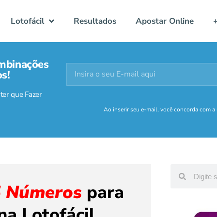
Lotofácil
Resultados
Apostar Online
mbinações
s!
ter que Fazer
Ao inserir seu e-mail, você concorda com a
5 Números
para
na Lotofácil