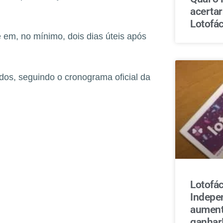
acerta
Lotofác
 em, no mínimo, dois dias úteis após
os, seguindo o cronograma oficial da
Lotofác
Indepe
aument
ganhar