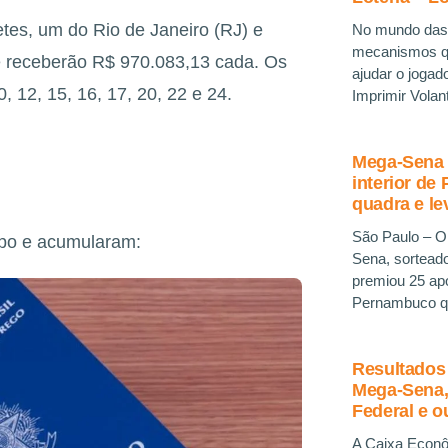
hetes, um do Rio de Janeiro (RJ) e
No mundo das 
mecanismos qu
 e receberão R$ 970.083,13 cada. Os
ajudar o jogad
, 12, 15, 16, 17, 20, 22 e 24.
Imprimir Volan
Mega-Sena 
interior d
quadra e l
São Paulo – O
opo e acumularam:
Sena, sorteado
premiou 25 apo
Pernambuco qu
Resultados 
Mega-Sena, 
Federal e o
A Caixa Econôm