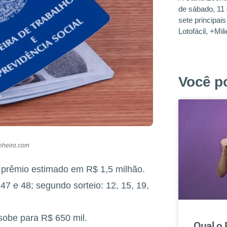
de sábado, 11
sete principai
Lotofácil, +Mi
Você p
nheiro.com
 prêmio estimado em R$ 1,5 milhão.
 47 e 48; segundo sorteio: 12, 15, 19,
sobe para R$ 650 mil.
Qual o 