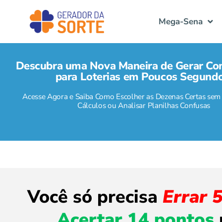
Mega-Sena
Descubra uma Nova Maneira de Gerar Co
para Loterias em Poucos Segundo
Acesse Agora e Saiba Como Escolher as Dezenas Certas sem 
Cálculos ou Analisar Planilhas Confusas
Você só precisa
Errar 
Acertar 14 pontos