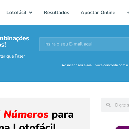
Lotofácil
Resultados
Apostar Online
mbinações
s!
ter que Fazer
Ao inserir seu e-mail, você concorda com a
5 Números
para
na Lotofácil