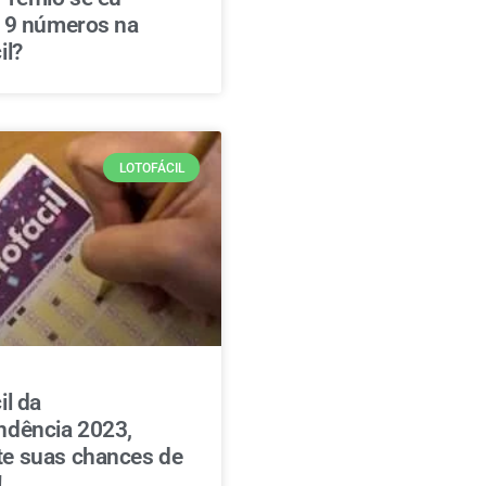
r 9 números na
il?
LOTOFÁCIL
il da
ndência 2023,
e suas chances de
!