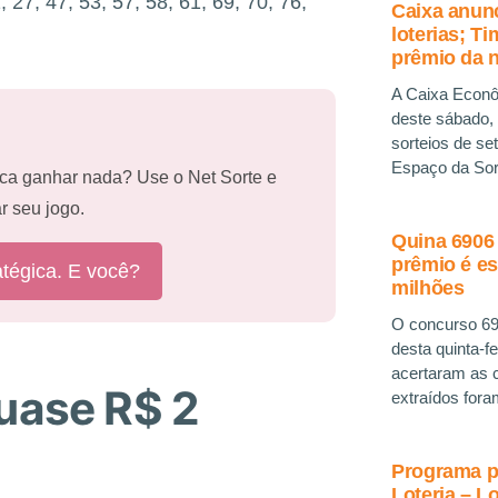
 27, 47, 53, 57, 58, 61, 69, 70, 76,
Caixa anunc
loterias; T
prêmio da n
A Caixa Econôm
deste sábado,
sorteios de se
Espaço da Sor
ca ganhar nada? Use o Net Sorte e
r seu jogo.
Quina 6906
prêmio é e
atégica. E você?
milhões
O concurso 69
desta quinta-f
acertaram as 
quase R$ 2
extraídos fora
Programa pa
Loteria – Lo