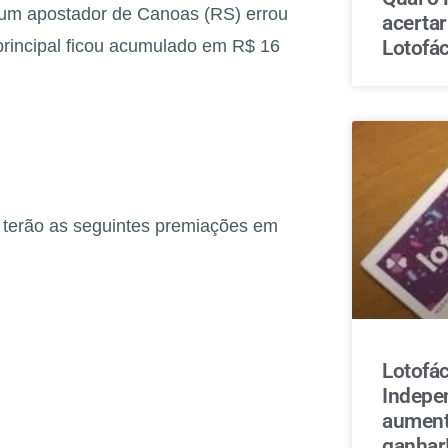
; um apostador de Canoas (RS) errou
acerta
Lotofác
 principal ficou acumulado em R$ 16
h, terão as seguintes premiações em
Lotofác
Indepe
aument
ganhar