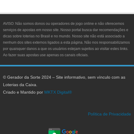
AVISO:
Não somos donos ou operadores de jogo online e não oferecemos
serviços de apostas em nosso site. Nosso portal busca dar recomendações e
dicas sobre loterias no Brasil e no mundo. Nosso site não está associado a
nenhum dos sites externos ligados a esta página. Não nos responsabilizamos
por quaisquer danos a que os usuários estejam sujeitos ao visitar estes links.
Ao fazer suas apostas use apenas os canais oficiais.
© Gerador da Sorte 2024 – Site informativo, sem vínculo com as
Loterias da Caixa.
Criado e Mantido por
MKTX Digital®
Política de Privacidade