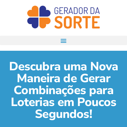
Descubra uma Nova
Maneira de Gerar
Combinações para
Loterias em Poucos
Segundos!