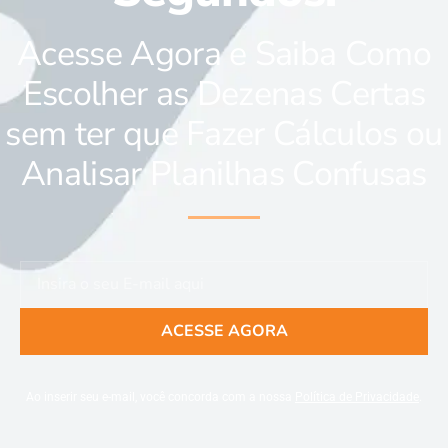
Acesse Agora e Saiba Como
Escolher as Dezenas Certas
sem ter que Fazer Cálculos ou
Analisar Planilhas Confusas
ACESSE AGORA
Ao inserir seu e-mail, você concorda com a nossa
Política de Privacidade
.