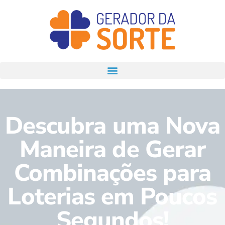
Descubra uma Nova
Maneira de Gerar
Combinações para
Loterias em Poucos
Segundos!